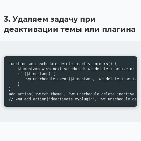
3. Удаляем задачу при
деактивации темы или плагина
function wc_unschedule_delete_inactive_orders() {

    $timestamp = wp_next_scheduled('wc_delete_inactive_order
    if ($timestamp) {

        wp_unschedule_event($timestamp, 'wc_delete_inactive_
    }

}

add_action('switch_theme', 'wc_unschedule_delete_inactive_or
// или add_action('deactivate_myplugin', 'wc_unschedule_dele