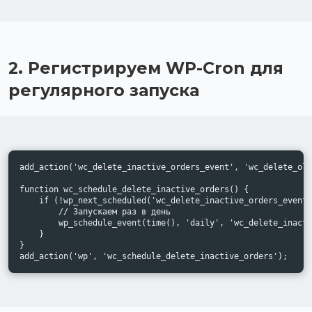
2. Регистрируем WP-Cron для
регулярного запуска
add_action('wc_delete_inactive_orders_event', 'wc_delete_old
function wc_schedule_delete_inactive_orders() {

    if (!wp_next_scheduled('wc_delete_inactive_orders_event'
        // Запускаем раз в день

        wp_schedule_event(time(), 'daily', 'wc_delete_inacti
    }

}

add_action('wp', 'wc_schedule_delete_inactive_orders');