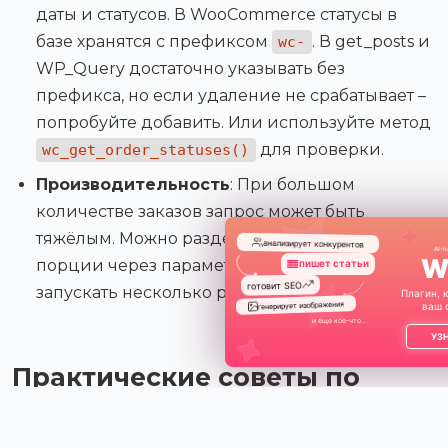
даты и статусов. В WooCommerce статусы в
базе хранятся с префиксом
. В get_posts и
wc-
WP_Query достаточно указывать без
префикса, но если удаление не срабатывает –
попробуйте добавить. Или используйте метод
для проверки.
wc_get_order_statuses()
Производительность
: При большом
количестве заказов запрос может быть
тяжёлым. Можно разделить удаление на
анализирует конкурентов
AI-п
W
порции через параметр
и
posts_per_page
запускать несколько раз.
Плагин, 
ваш 
УЗ
Практические советы по
безопасности и
производительности