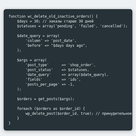
function wc_delete_old_inactive_orders() {

    $days = 30; // заказы старше 30 дней

    $statuses = array('pending', 'failed', 'cancelled');

    $date_query = array(

        'column' => 'post_date',

        'before' => "$days days ago",

    );

    $args = array(

        'post_type'      => 'shop_order',

        'post_status'    => $statuses,

        'date_query'     => array($date_query),

        'fields'         => 'ids',

        'posts_per_page' => -1,

    );

    $orders = get_posts($args);

    foreach ($orders as $order_id) {

        wp_delete_post($order_id, true); // принудительное у
    }

}