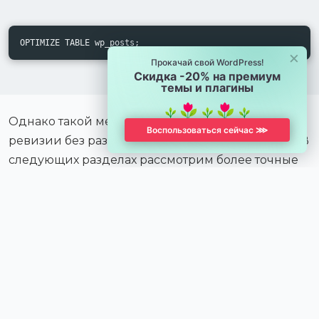
OPTIMIZE TABLE wp_posts;
×
Прокачай свой WordPress!
Скидка -20% на премиум
темы и плагины
Однако такой метод удалит абсолютно все
Воспользоваться сейчас ⋙
ревизии без разбора, что иногда нежелательно. В
следующих разделах рассмотрим более точные
методы.
Удаление ревизий с
помощью плагинов
Если вы не хотите работать напрямую с базой
данных, можно воспользоваться специальными