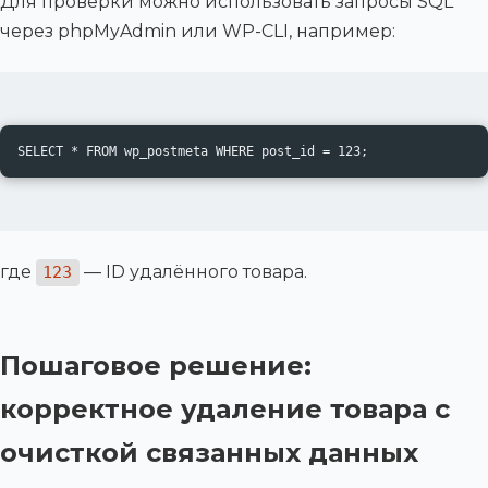
Для проверки можно использовать запросы SQL
через phpMyAdmin или WP-CLI, например:
SELECT * FROM wp_postmeta WHERE post_id = 123;
где
— ID удалённого товара.
123
Пошаговое решение:
корректное удаление товара с
очисткой связанных данных