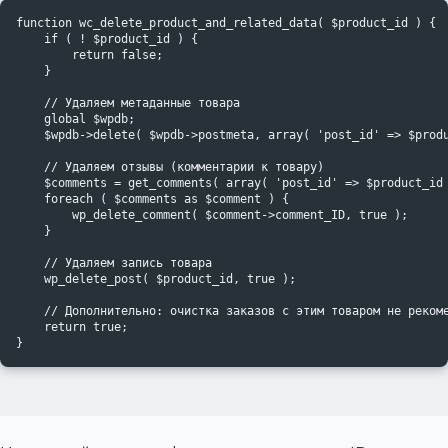
function wc_delete_product_and_related_data( $product_id ) {

    if ( ! $product_id ) {

        return false;

    }

    // Удаляем метаданные товара

    global $wpdb;

    $wpdb->delete( $wpdb->postmeta, array( 'post_id' => $produ
    // Удаляем отзывы (комментарии к товару)

    $comments = get_comments( array( 'post_id' => $product_id 
    foreach ( $comments as $comment ) {

        wp_delete_comment( $comment->comment_ID, true );

    }

    // Удаляем запись товара

    wp_delete_post( $product_id, true );

    // Дополнительно: очистка заказов с этим товаром не рекоме
    return true;

}