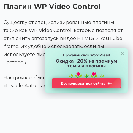
Плагин WP Video Control
Существуют специализированные плагины,
такие как WP Video Control, которые позволяют
отключить автозапуск видео HTML5 и YouTube
iframe. Их удобно использовать, если вы
×
используете видео плееры без специальных
Прокачай свой WordPress!
Скидка -20% на премиум
настроек.
темы и плагины
Настройка обычно сводится к включению опции
Воспользоваться сейчас ⋙
«Disable Autoplay» в интерфейсе плагина.
Ручное отключение
автовоспроизведения через
код